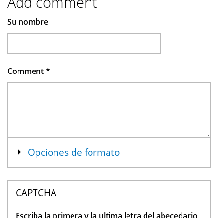
Add comment
Su nombre
Comment
*
Mostrar
Opciones de formato
CAPTCHA
Escriba la primera y la ultima letra del abecedario