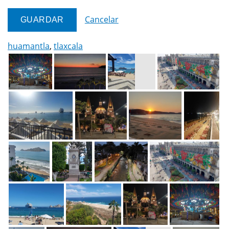
Cancelar
huamantla
,
tlaxcala