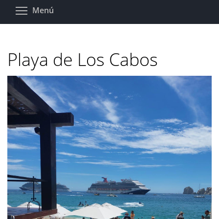
Pasar
Toggle menu visibility
Menú
al
contenido
principal
Playa de Los Cabos